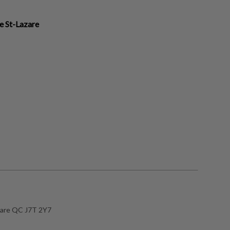
re St-Lazare
zare QC J7T 2Y7